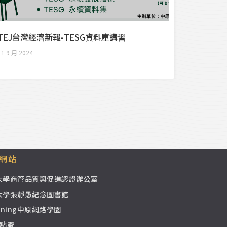
TEJ台灣經濟新報-TESG資料庫講習
11 9 月 2024
網站
大學商管品質與促進認證辦公室
大學張靜愚紀念圖書館
earning中原網路學園
e點靈