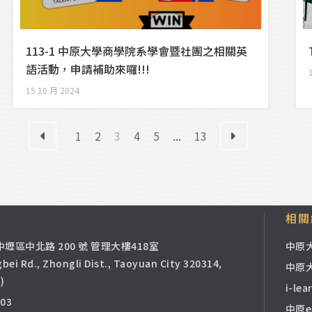
113-1 中原大學商學院系學會暨社團之相關英
語活動，申請補助來囉!!!
15 10 月 2024
1
2
3
4
5
...
13
相關
市中壢區中北路 200 號 管理大樓418室
中原
bei Rd., Zhongli Dist., Taoyuan City 320314,
中原
)
i-l
003
中原