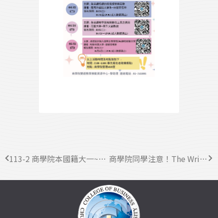
113-2 商學院本國籍大一~大四生日間學制學生超棒培力英檢考試來啦！一起提升英文、拿獎金！
商學院同學注意！The Writing Center 正式開張