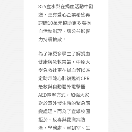
825盒水梨在捐血活動中發
送，更有愛心企業希望再
認購10萬元協助更多場捐
血活動辦理，讓公益影響
力持續擴散！
為了讓更多學生了解捐血
健康與急救常識，中原大
學急救社更在捐血等候區
定時示範心肺復甦術CPR
急救與自動體外電擊器
AED電擊方式，加強大家
對於意外發生時的緊急應
變處理。而為了宣導校園
拒菸、反毒與愛滋病防
治，學務處、軍訓室、生