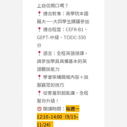
上自信開口嗎？
適合對象：商學院本國
籍大一~大四學生踴躍參加
適合程度：CEFR-B1、
GEPT-中級、TOEIC-550
分
語言：全程英語授課，
請參加學員具備基本的英
語聽說能力
學會架構簡報內容＋說
服觀眾的技巧
從害羞到超能講，全程
幫你升級！
開課時間：
每週一
12:10–14:00（9/15–
11/24）