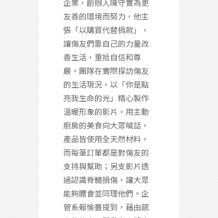
企業，創辦人陳守實為更
友善的環境而努力，他主
張「以購買代替捐款」，
讓傷友們靠自己的力量改
善生活，重拾自信和尊
嚴。團隊在實際探訪傷友
的生活現況，以「你是點
亮我生命的光」精心製作
溫暖形象的影片。用主動
廚房的美食向大眾喊話，
產品皆使用全天然材料，
而每筆訂單都是對傷友的
支持與幫助；另支影片透
過認識脊髓損傷，讓大眾
能夠體會並同理他們。企
管系賴愉薔提到，藉由感