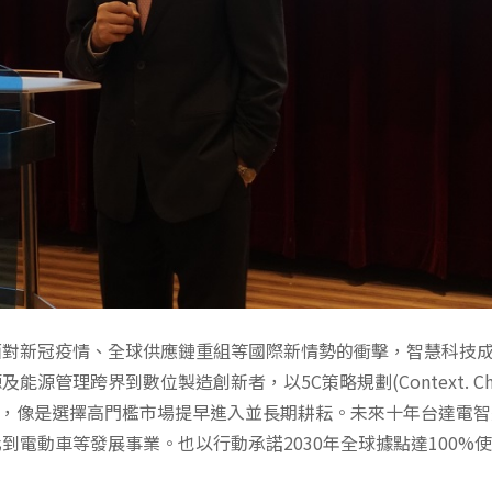
面對新冠疫情、全球供應鏈重組等國際新情勢的衝擊，智慧科技
跨界到數位製造創新者，以5C策略規劃(Context. Change.
)達到所期望目標，像是選擇高門檻市場提早進入並長期耕耘。未來十年台達
到電動車等發展事業。也以行動承諾2030年全球據點達100%