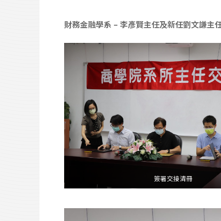
財務金融學系 – 李彥賢主任及新任劉文謙主
簽署交接清冊