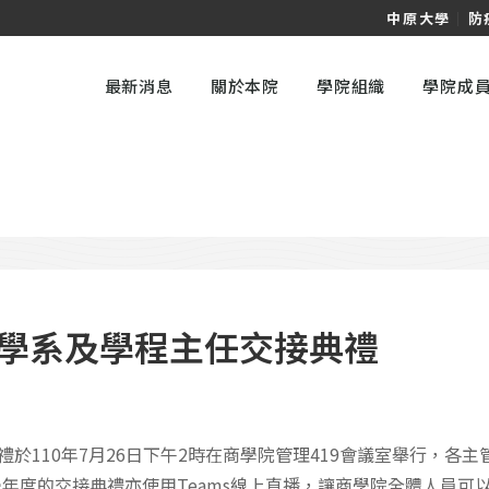
中原大學
｜
防
最新消息
關於本院
學院組織
學院成
舊學系及學程主任交接典禮
禮於110年7月26日下午2時在商學院管理419會議室舉行，各
年度的交接典禮亦使用Teams線上直播，讓商學院全體人員可