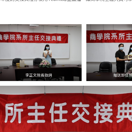
李正文院長致詞
贈送卸任