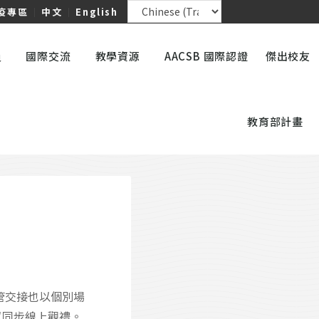
疫專區
｜
中文
｜
English
員
國際交流
教學資源
AACSB 國際認證
傑出校友
教育部計畫
主管交接也以個別場
以同步線上觀禮。