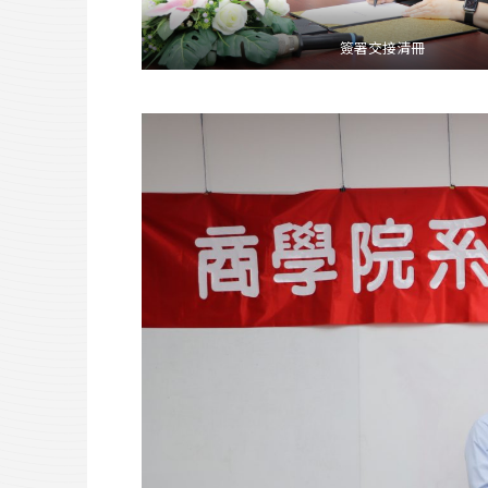
簽署交接清冊