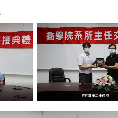
任
贈送卸任主任禮物