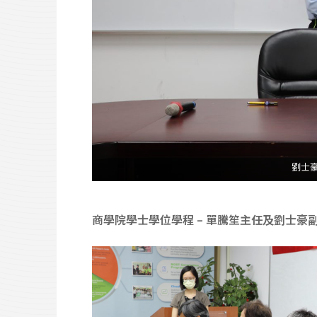
劉士豪
商學院學士學位學程 – 單騰笙主任及劉士豪