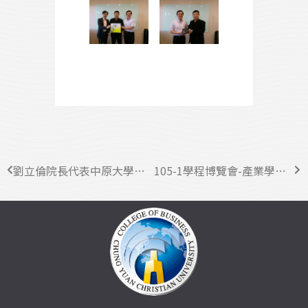
劉立倫院長代表中原大學商學院出席2016AACSB亞洲年會
105-1學程博覽會-產業學院業界導師聘任暨學用合一人才培育雙向交流會