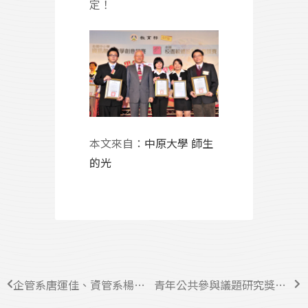
定！
本文來自：
中原大學 師生
的光
企管系唐運佳、資管系楊妍鈴榮獲「全人標竿獎」
青年公共參與議題研究獎助 資管系吳肇銘老師指導研究生羅惠玲榮獲首獎