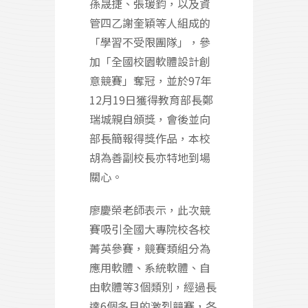
孫晟捷、張瑗鈞，以及資
管四乙謝奎穎等人組成的
「學習不受限團隊」，參
加「全國校園軟體設計創
意競賽」奪冠，並於97年
12月19日獲得教育部長鄭
瑞城親自頒獎，會後並向
部長簡報得獎作品，本校
胡為善副校長亦特地到場
關心。
廖慶榮老師表示，此次競
賽吸引全國大專院校各校
菁英參賽，競賽類組分為
應用軟體、系統軟體、自
由軟體等3個類別，經過長
達6個多月的激烈競賽，各