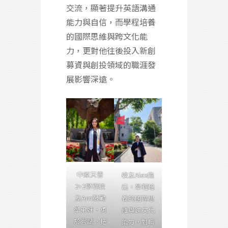
交流，顯著提升英語溝通
能力與自信，而學程培養
的國際思維與跨文化能
力，更對他往後投入新創
募資與創投領域的職涯發
展影響深遠。
中原天普
校友Alex指
2+2學程校
出，學程培
友Ann鼓勵
養的國際思
學弟妹，勇
維與跨文化
於嘗試，把
能力，對職