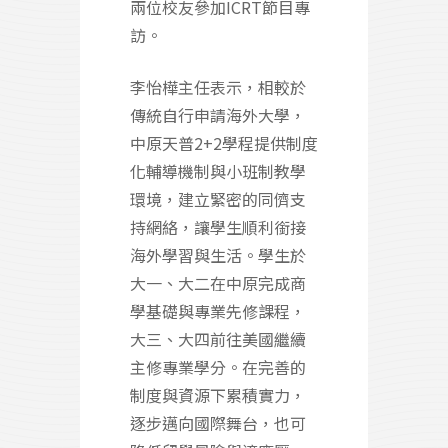
兩位校友參加ICRT節目專
訪。
李怡樺主任表示，相較於
傳統自行申請海外大學，
中原天普2+2學程提供制度
化輔導機制與小班制教學
環境，建立緊密的同儕支
持網絡，讓學生順利銜接
海外學習與生活。學生於
大一、大二在中原完成商
學基礎與專業先修課程，
大三、大四前往美國繼續
主修專業學分。在完善的
制度與資源下累積實力，
逐步邁向國際舞台，也可