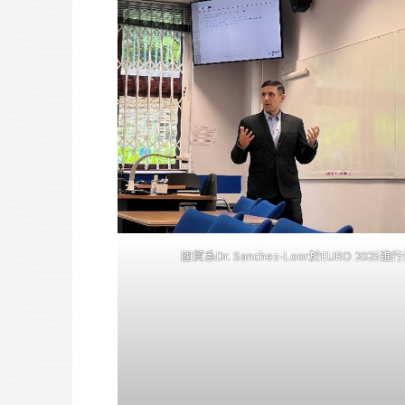
國貿系Dr. Sanchez-Loor於EURO 202