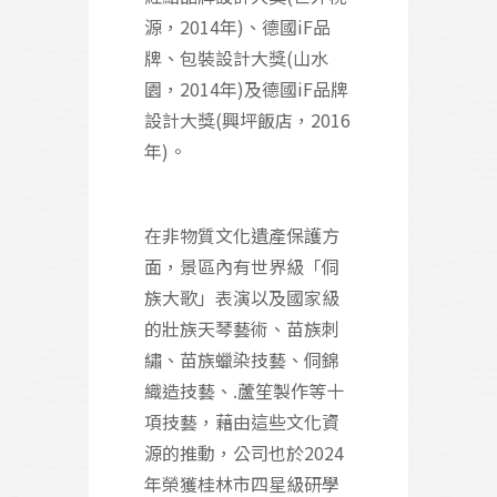
源，2014年)、德國iF品
牌、包裝設計大獎(山水
園，2014年)及德國iF品牌
設計大獎(興坪飯店，2016
年)。
在非物質文化遺產保護方
面，景區內有世界級「侗
族大歌」表演以及國家級
的壯族天琴藝術、苗族刺
繡、苗族蠟染技藝、侗錦
織造技藝、.蘆笙製作等十
項技藝，藉由這些文化資
源的推動，公司也於2024
年榮獲桂林市四星級研學