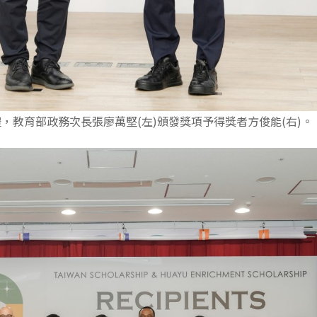
，教育部政務次長張廖萬堅(左)頒發獎項予得獎者方俊能(右)。