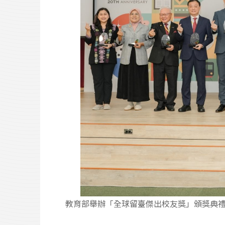
教育部舉辦「全球留臺傑出校友獎」頒獎典禮