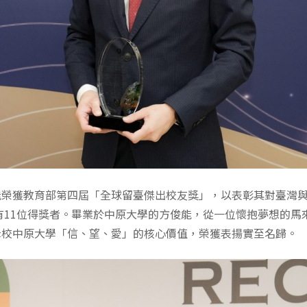
能榮獲教育部第四屆「全球留臺傑出校友獎」，以表彰其對臺灣
共有11位得獎者。畢業於中原大學的方俊能，從一位懷抱夢想的馬
母校中原大學「信、望、愛」的核心價值，榮獲表揚實至名歸。