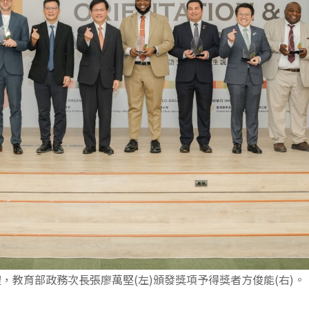
，教育部政務次長張廖萬堅(左)頒發獎項予得獎者方俊能(右)。