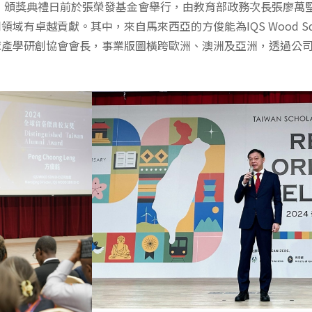
獎」頒獎典禮日前於張榮發基金會舉行，由教育部政務次長張廖萬
有卓越貢獻。其中，來自馬來西亞的方俊能為IQS Wood Sd
球產學研創協會會長，事業版圖橫跨歐洲、澳洲及亞洲，透過公