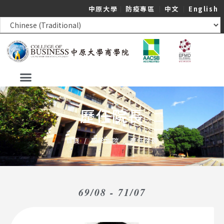
中原大學
｜
防疫專區
｜
中文
｜
English
歷任院長
首頁
/
關於本院
/
歷任院長
69/08 - 71/07