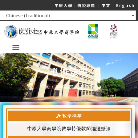
中原大學
｜
防疫專區
｜
中文
｜
English
單位法規
首頁
/
關於本院
/
單位法規
教學標竿
中原大學商學院教學特優教師遴選辦法