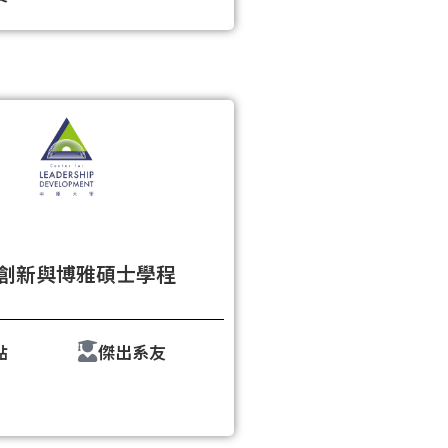
創新與博雅碩士學程
點
傑出系友