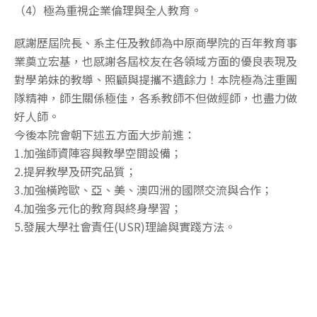
（4）極為重視企業倫理與全人教育。
感謝歷屆院長、系主任及教師為中原商學院的百年教育事
業奠立宏基，也感謝各屆校友在各領域方面的優良表現及
對學弟妹的教導、照顧與提攜不遺餘力！本院極為注重團
隊精神，師生關係極佳，各系教師不但做經師，也盡力做
好人師。
今後本院會朝下述五方面大步前進：
1.加強師資陣容與教學空間設備；
2.提昇教學及研究品質；
3.加強橫跨歐、亞、美、澳四洲的國際交流與合作；
4.加強多元化的教育與終身學習；
5.發展大學社會責任(USR)理論與實踐方法。